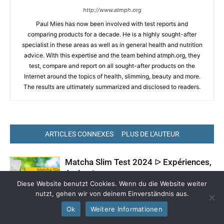
http://www.atmph.org
Paul Mies has now been involved with test reports and
comparing products for a decade. He is a highly sought-after
specialist in these areas as well as in general health and nutrition
advice. With this expertise and the team behind atmph.org, they
test, compare and report on all sought-after products on the
Internet around the topics of health, slimming, beauty and more.
The results are ultimately summarized and disclosed to readers.
ARTICLES CONNEXES
PLUS DE L'AUTEUR
Matcha Slim Test 2024 ᐅ Expériences,
évaluations et autotests
Diese Website benutzt Cookies. Wenn du die Website weiter
minceur
nutzt, gehen wir von deinem Einverständnis aus.
Ok
Weitere Informationen
Test de Figur gélules 2024 ᐅ
Expériences, évaluations et auto-tests