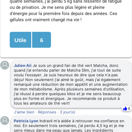
quatre semaines, j'ai perdu 5 kg sans ressentir de fatigue
ou de privation. Je me sens plus légère et pleine
d'énergie pour la première fois depuis des années. Ces
gélules ont vraiment changé ma vie !
Utile
6
Julien Aii
Je suis un grand fan de thé vert Matcha, donc
quand j'ai entendu parler de Matcha Slim, j'ai tout de suite
voulu l'essayer. Je suis heureux de dire que cela n'a pas
déçu! Non seulement j'ai aimé le goût, mais j'ai également
remarqué une réduction de mon appétit et une augmentation
de mon métabolisme. Après plusieurs semaines d'utilisation,
j'ai réussi à perdre quelques kilos et je me sens beaucoup
plus en forme et énergique. Je recommande ce produit à
tous les amateurs de thé vert!
6
J'aime bien
·
Réponses
·
3 jour(s)
Patricia Lyon
Indravil m'a aidée à retrouver ma confiance en
moi. En seulement trois semaines, j'ai perdu 4,5 kg et je me
sens mieux dans ma peau que jamais. Les ingrédients