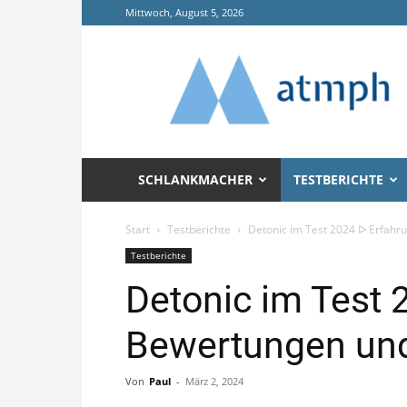
Mittwoch, August 5, 2026
Annals
of
Tropical
Medicine
and
Public
Health
SCHLANKMACHER
TESTBERICHTE
(ATMPH)
Start
Testberichte
Detonic im Test 2024 ᐅ Erfahr
Testberichte
Detonic im Test 
Bewertungen und
Von
Paul
-
März 2, 2024