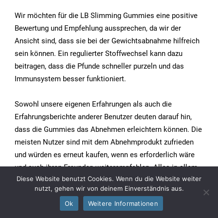
Wir möchten für die LB Slimming Gummies eine positive
Bewertung und Empfehlung aussprechen, da wir der
Ansicht sind, dass sie bei der Gewichtsabnahme hilfreich
sein können. Ein regulierter Stoffwechsel kann dazu
beitragen, dass die Pfunde schneller purzeln und das
Immunsystem besser funktioniert.
Sowohl unsere eigenen Erfahrungen als auch die
Erfahrungsberichte anderer Benutzer deuten darauf hin,
dass die Gummies das Abnehmen erleichtern können. Die
meisten Nutzer sind mit dem Abnehmprodukt zufrieden
und würden es erneut kaufen, wenn es erforderlich wäre
und auch ihren Freunden weiterempfehlen. Alles in allem
Diese Website benutzt Cookies. Wenn du die Website weiter
fällt unsere abschließende LB Slimming Gummies positiv
nutzt, gehen wir von deinem Einverständnis aus.
bis sehr positiv aus.
Ok
Weitere Informationen