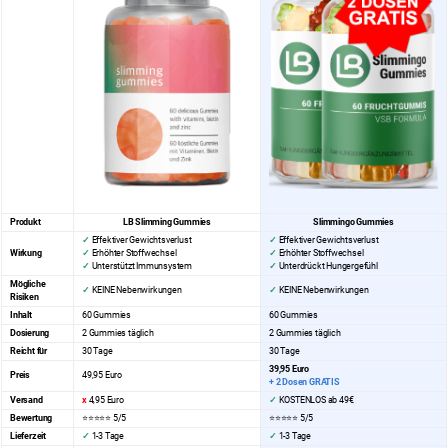
Produkt
LB Slimming Gummies
Slimmingo Gummies
✓
Effektiver Gewichtsverlust
✓
Effektiver Gewichtsverlust
Wirkung
✓
Erhöhter Stoffwechsel
✓
Erhöhter Stoffwechsel
✓
Unterstützt Immunsystem
✓
Unterdrückt Hungergefühl
Mögliche
✓
KEINE Nebenwirkungen
✓
KEINE Nebenwirkungen
Risiken
Inhalt
60 Gummies
60 Gummies
Dosierung
2 Gummies täglich
2 Gummies täglich
Reicht für
30 Tage
30 Tage
39,95 Euro
Preis
49,95 Euro
+ 2 Dosen GRATIS
Versand
x
4,95 Euro
✓
KOSTENLOS ab 49€
Bewertung
⭐⭐⭐⭐⭐ 5/5
⭐⭐⭐⭐⭐
5/5
Lieferzeit
✓
1-3 Tage
✓
1-3 Tage