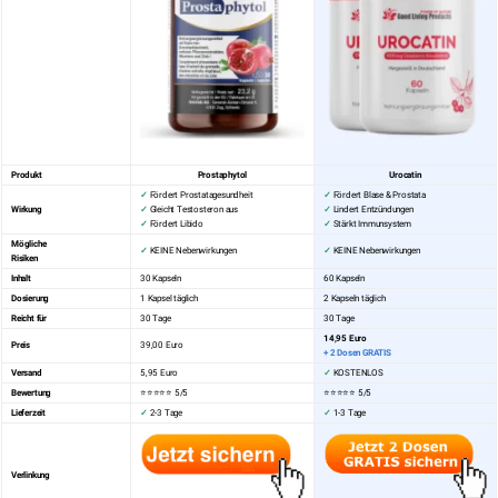
Produkt
Prostaphytol
Urocatin
✓
Fördert Prostatagesundheit
✓
Fördert Blase & Prostata
Wirkung
✓
Gleicht Testosteron aus
✓
Lindert Entzündungen
✓
Fördert Libido
✓
Stärkt Immunsystem
Mögliche
✓
KEINE Nebenwirkungen
✓
KEINE Nebenwirkungen
Risiken
Inhalt
30 Kapseln
60 Kapseln
Dosierung
1 Kapsel täglich
2 Kapseln täglich
Reicht für
30 Tage
30 Tage
14,95 Euro
Preis
39,00 Euro
+ 2 Dosen GRATIS
Versand
5,95 Euro
✓
KOSTENLOS
Bewertung
⭐⭐⭐⭐⭐ 5/5
⭐⭐⭐⭐⭐
5/5
Lieferzeit
✓
2-3 Tage
✓
1-3 Tage
Verlinkung