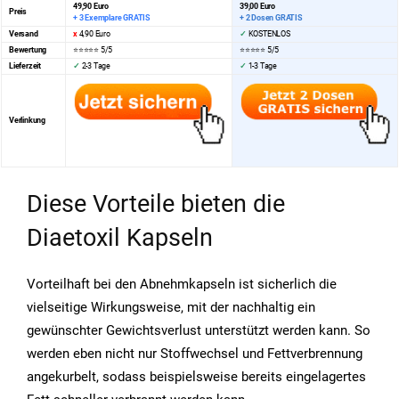
49,90 Euro
39,00 Euro
Preis
+ 3 Exemplare GRATIS
+ 2 Dosen GRATIS
Versand
x
4,90 Euro
✓
KOSTENLOS
Bewertung
⭐⭐⭐⭐⭐ 5/5
⭐⭐⭐⭐⭐
5/5
Lieferzeit
✓
2-3 Tage
✓
1-3 Tage
Verlinkung
Diese Vorteile bieten die
Diaetoxil Kapseln
Vorteilhaft bei den Abnehmkapseln ist sicherlich die
vielseitige Wirkungsweise, mit der nachhaltig ein
gewünschter Gewichtsverlust unterstützt werden kann. So
werden eben nicht nur Stoffwechsel und Fettverbrennung
angekurbelt, sodass beispielsweise bereits eingelagertes