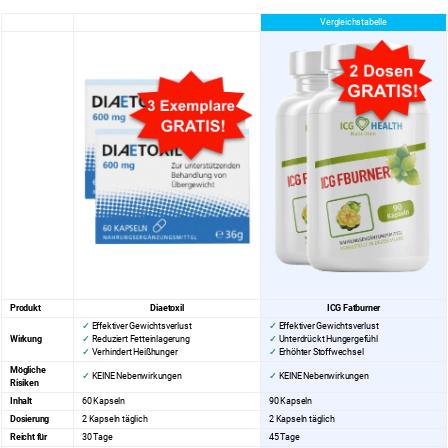
Vergleichstabelle
Produkt
Diaetoxil
ICG Fatburner
✓
Effektiver Gewichtsverlust
✓
Effektiver Gewichtsverlust
Wirkung
✓
Reduziert Fetteinlagerung
✓
Unterdrückt Hungergefühl
✓
Verhindert Heißhunger
✓
Erhöhter Stoffwechsel
Mögliche
✓
KEINE Nebenwirkungen
✓
KEINE Nebenwirkungen
Risiken
Inhalt
60 Kapseln
90 Kapseln
Dosierung
2 Kapseln täglich
2 Kapseln täglich
Reicht für
30 Tage
45 Tage