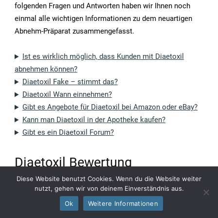
folgenden Fragen und Antworten haben wir Ihnen noch
einmal alle wichtigen Informationen zu dem neuartigen
Abnehm-Präparat zusammengefasst.
Ist es wirklich möglich, dass Kunden mit Diaetoxil
abnehmen können?
Diaetoxil Fake – stimmt das?
Diaetoxil Wann einnehmen?
Gibt es Angebote für Diaetoxil bei Amazon oder eBay?
Kann man Diaetoxil in der Apotheke kaufen?
Gibt es ein Diaetoxil Forum?
Diaetoxil Bewertung
Diese Website benutzt Cookies. Wenn du die Website weiter
Unsere abschließende Diaetoxil Bewertung fällt mehr als
nutzt, gehen wir von deinem Einverständnis aus.
positiv aus. Die Kapseln besitzen, im Gegensatz zu
Ok
Weitere Informationen
anderen Abnehm-Präparaten eine vielseitige