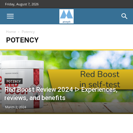
Friday, August 7, 2026
Home
Potency
POTENCY
POTENCY
Red Boost Review 2024 ᐅ Experiences,
reviews, and benefits
March 2, 2024