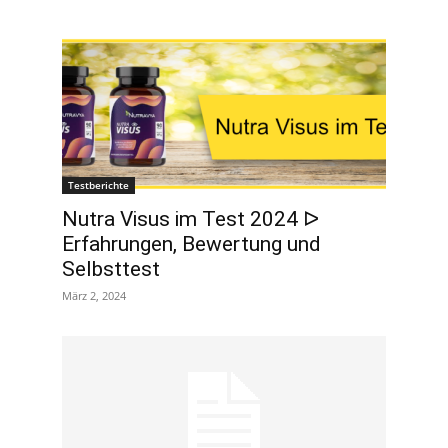
Testberichte
Nutra Visus im Test 2024 ᐅ
Erfahrungen, Bewertung und
Selbsttest
März 2, 2024