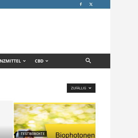
NZMITTEL
CBD
ZUFÄLLIG
TESTBERICHTE