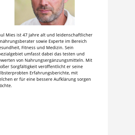
ul Mies ist 47 Jahre alt und leidenschaftlicher
rnährungsberater sowie Experte im Bereich
sundheit, Fitness und Medizin. Sein
pezialgebiet umfasst dabei das testen und
ewerten von Nahrungsergänzungsmitteln. Mit
oßer Sorgfältigkeit veröffentlicht er seine
lbsterprobten Erfahrungsberichte, mit
elchen er für eine bessere Aufklärung sorgen
öchte.