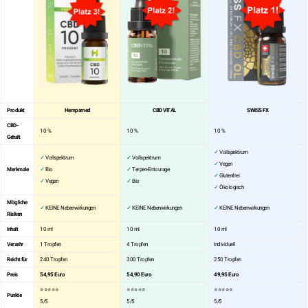
Produkt
Hempamed
CBD VITAL
SWISS FX
CBD-
10 %
10 %
10 %
Gehalt
✓
Vollspektrum
✓
Vollspektrum
✓
Vollspektrum
✓
Vegan
Merkmale
✓
Bio
✓
Terpen-Entourage
✓
Glutenfrei
✓
Vegan
✓
Bio
✓
Ökologisch
Mögliche
✓
KEINE Nebenwirkungen
✓
KEINE Nebenwirkungen
✓
KEINE Nebenwirkungen
Risiken
Inhalt
10 ml
10 ml
10 ml
Verzehr
1 Tropfen
4 Tropfen
Individuell
Reicht für
240 Tropfen
300 Tropfen
250 Tropfen
Preis
54,95 Euro
54,90 Euro
49,95 Euro
⭐⭐⭐⭐⭐
⭐⭐⭐⭐⭐
⭐⭐⭐⭐⭐
Punkte
5/5
5/5
5/5