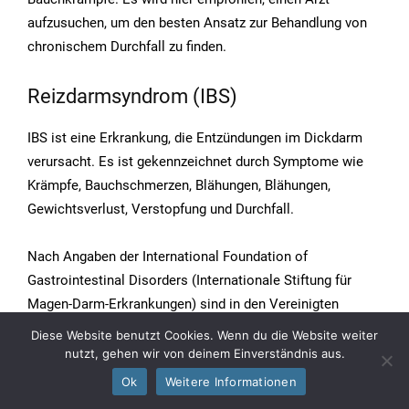
aufzusuchen, um den besten Ansatz zur Behandlung von
chronischem Durchfall zu finden.
Reizdarmsyndrom (IBS)
IBS ist eine Erkrankung, die Entzündungen im Dickdarm
verursacht. Es ist gekennzeichnet durch Symptome wie
Krämpfe, Bauchschmerzen, Blähungen, Blähungen,
Gewichtsverlust, Verstopfung und Durchfall.
Nach Angaben der International Foundation of
Gastrointestinal Disorders (Internationale Stiftung für
Magen-Darm-Erkrankungen) sind in den Vereinigten
Staaten etwa 25 bis 45 Millionen Menschen vom
Diese Website benutzt Cookies. Wenn du die Website weiter
Reizdarmsyndrom betroffen, wobei zwei von drei
nutzt, gehen wir von deinem Einverständnis aus.
(35
)
Betroffenen Frauen sind
.
Ok
Weitere Informationen