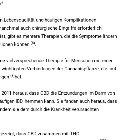
)
7
.
ten Lebensqualität und häufigen Komplikationen
anchmal auch chirurgische Eingriffe erforderlich
st, gibt es mehrere Therapien, die die Symptome lindern
(8
)
glichen können
.
ine vielversprechende Therapie für Menschen mit einer
r wichtigsten Verbindungen der Cannabispflanze, die laut
(9
)
ungen
hat.
hr 2011 heraus, dass CBD die Entzündungen im Darm von
häufigen IBD, hemmen kann. Sie fanden auch heraus, dass
indem sie dem durch die Krankheit verursachten
at gezeigt, dass CBD zusammen mit THC