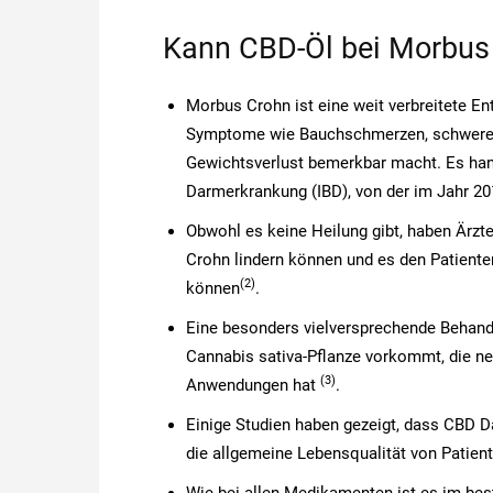
Kann CBD-Öl bei Morbus 
Morbus Crohn ist eine weit verbreitete En
Symptome wie Bauchschmerzen, schweren 
Gewichtsverlust bemerkbar macht. Es han
Darmerkrankung (IBD), von der im Jahr 20
Obwohl es keine Heilung gibt, haben Ärzt
Crohn lindern können und es den Patiente
(2
)
können
.
Eine besonders vielversprechende Behandlu
Cannabis sativa-Pflanze vorkommt, die n
(3
)
Anwendungen hat
.
Einige Studien haben gezeigt, dass CBD
die allgemeine Lebensqualität von Patien
Wie bei allen Medikamenten ist es im best