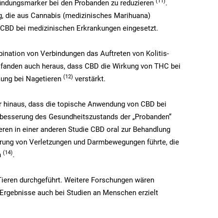
(11
)
zündungsmarker bei den Probanden zu reduzieren
.
g, die aus Cannabis (medizinisches Marihuana)
CBD bei medizinischen Erkrankungen eingesetzt.
ination von Verbindungen das Auftreten von Kolitis-
 fanden auch heraus, dass CBD die Wirkung von THC bei
(12
)
kung bei Nagetieren
verstärkt.
er hinaus, dass die topische Anwendung von CBD bei
erbesserung des Gesundheitszustands der „Probanden“
eren in einer anderen Studie CBD oral zur Behandlung
gerung von Verletzungen und Darmbewegungen führte, die
(14
)
n
.
Tieren durchgeführt. Weitere Forschungen wären
 Ergebnisse auch bei Studien an Menschen erzielt