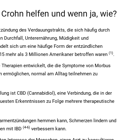
Crohn helfen und wenn ja, wie?
tzündung des Verdauungstrakts, die sich häufig durch
Durchfall, Unterernährung, Müdigkeit und
delt sich um eine häufige Form der entzündlichen
(1
)
15 mehr als 3 Millionen Amerikaner betroffen waren
.
e Therapien entwickelt, die die Symptome von Morbus
n ermöglichen, normal am Alltag teilnehmen zu
ng ist CBD (Cannabidiol), eine Verbindung, die in der
euesten Erkenntnissen zu Folge mehrere therapeutische
 Darmentzündungen hemmen kann, Schmerzen lindern und
(4-6
)
ten mit IBD
verbessern kann.
en Interesse der Menschen, einen Arzt zu konsultieren,