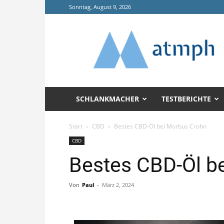
Sonntag, August 9, 2026
Annals
of
Tropical
Medicine
and
Public
Health
SCHLANKMACHER
TESTBERICHTE
(ATMPH)
Start
CBD
Bestes CBD-Öl bei Morbus Crohn
CBD
Bestes CBD-Öl b
Von
Paul
-
März 2, 2024