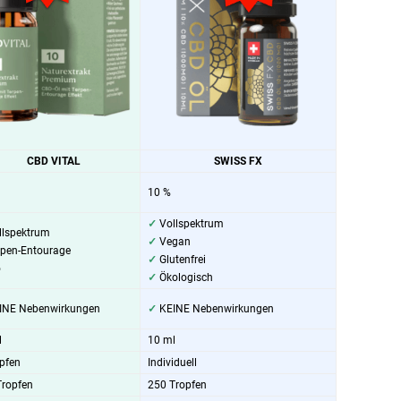
CBD VITAL
SWISS FX
10 %
✓
Vollspektrum
lspektrum
✓
Vegan
pen-Entourage
✓
Glutenfrei
o
✓
Ökologisch
INE Nebenwirkungen
✓
KEINE Nebenwirkungen
l
10 ml
pfen
Individuell
Tropfen
250 Tropfen