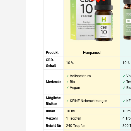
Produkt
Hempamed
CBD-
10 %
10 %
Gehalt
✓
Vollspektrum
✓
Vol
Merkmale
✓
Bio
✓
Ter
✓
Vegan
✓
Bi
Mögliche
✓
KEINE Nebenwirkungen
✓
KE
Risiken
Inhalt
10 ml
10 m
Verzehr
1 Tropfen
4 Tro
Reicht für
240 Tropfen
300 