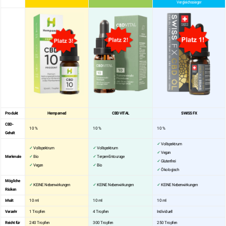
Vergleichssieger
Produkt
Hempamed
CBD VITAL
SWISS FX
CBD-
10 %
10 %
10 %
Gehalt
✓
Vollspektrum
✓
Vollspektrum
✓
Vollspektrum
✓
Vegan
Merkmale
✓
Bio
✓
Terpen-Entourage
✓
Glutenfrei
✓
Vegan
✓
Bio
✓
Ökologisch
Mögliche
✓
KEINE Nebenwirkungen
✓
KEINE Nebenwirkungen
✓
KEINE Nebenwirkungen
Risiken
Inhalt
10 ml
10 ml
10 ml
Verzehr
1 Tropfen
4 Tropfen
Individuell
Reicht für
240 Tropfen
300 Tropfen
250 Tropfen