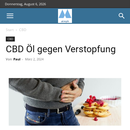
Donnerstag, August 6, 2026
Start
CBD
CBD
CBD Öl gegen Verstopfung
Von
Paul
-
März 2, 2024