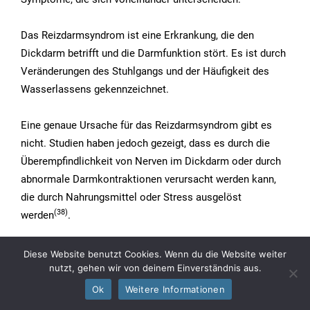
Das Reizdarmsyndrom ist eine Erkrankung, die den
Dickdarm betrifft und die Darmfunktion stört. Es ist durch
Veränderungen des Stuhlgangs und der Häufigkeit des
Wasserlassens gekennzeichnet.
Eine genaue Ursache für das Reizdarmsyndrom gibt es
nicht. Studien haben jedoch gezeigt, dass es durch die
Überempfindlichkeit von Nerven im Dickdarm oder durch
abnormale Darmkontraktionen verursacht werden kann,
die durch Nahrungsmittel oder Stress ausgelöst
(38)
werden
.
Die Art des Reizdarmsyndroms kann anhand des
Diese Website benutzt Cookies. Wenn du die Website weiter
nutzt, gehen wir von deinem Einverständnis aus.
Stuhlgangs definiert werden. Eine Person kann entweder
Durchfall (IBS-D) oder Verstopfung (IBS-C) haben. Obwohl
Ok
Weitere Informationen
das Reizdarmsyndrom keine schwere Erkrankung ist und